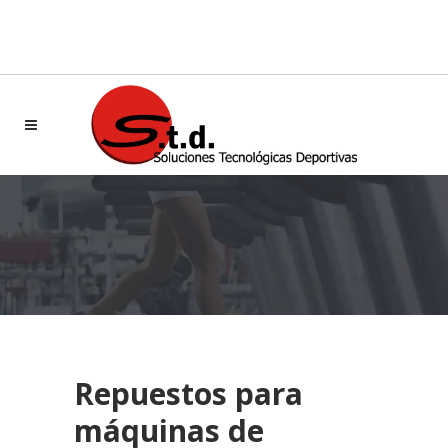
std@ortus.com
(+34) 667 448 946
Repuestos para
máquinas de