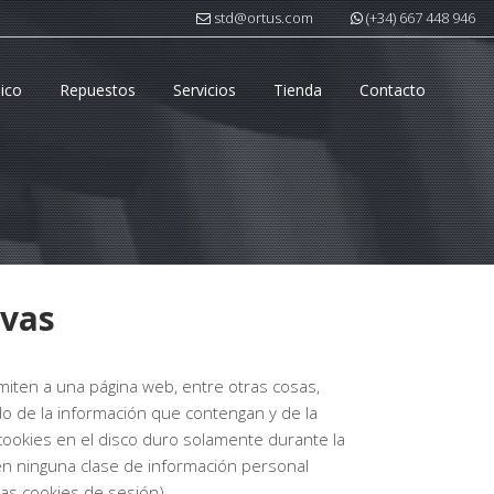
std@ortus.com
(+34) 667 448 946
nico
Repuestos
Servicios
Tienda
Contacto
ivas
iten a una página web, entre otras cosas,
o de la información que contengan y de la
cookies en el disco duro solamente durante la
n ninguna clase de información personal
das cookies de sesión).