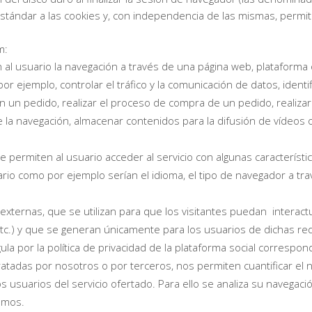
tándar a las cookies y, con independencia de las mismas, permit
m:
l usuario la navegación a través de una página web, plataforma o a
or ejemplo, controlar el tráfico y la comunicación de datos, identi
 un pedido, realizar el proceso de compra de un pedido, realizar l
e la navegación, almacenar contenidos para la difusión de vídeos 
 permiten al usuario acceder al servicio con algunas característi
ario como por ejemplo serían el idioma, el tipo de navegador a trav
externas, que se utilizan para que los visitantes puedan interac
 etc.) y que se generan únicamente para los usuarios de dichas red
ula por la política de privacidad de la plataforma social correspon
ratadas por nosotros o por terceros, nos permiten cuantificar el n
 los usuarios del servicio ofertado. Para ello se analiza su navega
cemos.