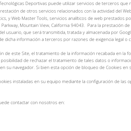
cnológicas Deportivas puede utilizar servicios de terceros que r
prestación de otros servicios relacionados con la actividad del Web
lytics, y Web Master Tools, servicios analíticos de web prestados po
arkway, Mountain View, California 94043. Para la prestación de e
IP del usuario, que será transmitida, tratada y almacenada por Goog
de dicha información a terceros por razones de exigencia legal o
ión de este Site, el tratamiento de la información recabada en la 
osibilidad de rechazar el tratamiento de tales datos o informac
fin en su navegador. Si bien esta opción de bloqueo de Cookies en
cookies instaladas en su equipo mediante la configuración de las 
 puede contactar con nosotros en: