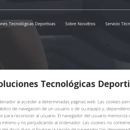
ones Tecnológicas Deportivas
Sobre Nosotros
Servicio Téc
Soluciones Tecnológicas Deport
denador al acceder a determinadas páginas web. Las cookies perm
ábitos de navegación de un usuario o de su equipo y, dependiend
rse para reconocer al usuario. El navegador del usuario memoriza 
mínimo y no perjudicando al ordenador. Las cookies no contiene
n del disco duro al finalizar la sesión de navegador (las denomina