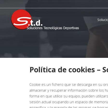
Soluci
Política de cookies – 
Cookie es un fichero que se descarga en su or
almacenar y recuperar información sobre los h
forma en que utilice su equipo, pueden utiliza
sesión actual ocupando un espacio de memoria 
específica, y la mayoría de las mismas se borra